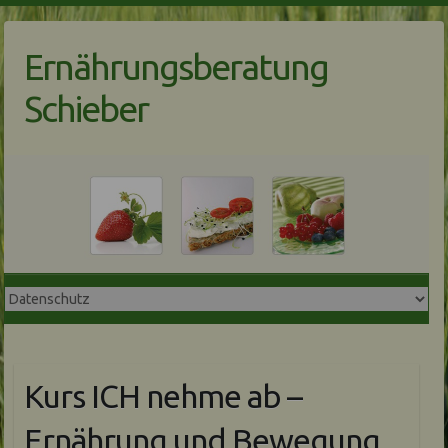
Skip
to
Ernährungsberatung
content
Schieber
Kurs ICH nehme ab –
Ernährung und Bewegung