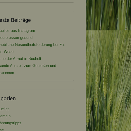
ste Beiträge
uelles aus Instagram
seure essen gesund.
riebliche Gesundheitsförderung bei Fa.
l, Wesel
he der Armut in Bocholt
unde Auszeit zum Genießen und
tspannen
egorien
uelles
gemein
ährungstipps
se