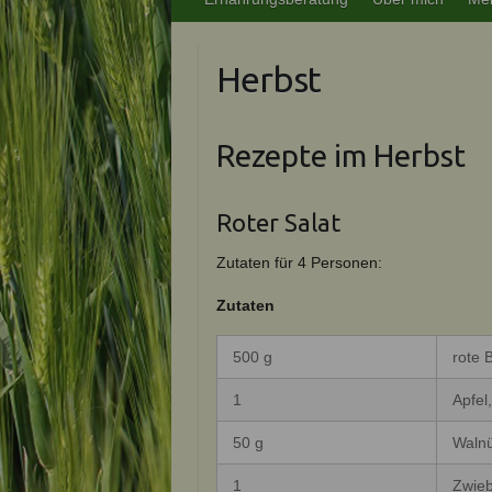
Herbst
Rezepte im Herbst
Roter Salat
Zutaten für 4 Personen:
Zutaten
500 g
rote 
1
Apfel
50 g
Walnü
1
Zwieb