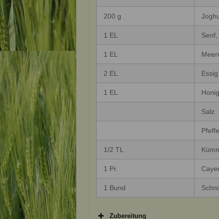
200 g
Joghu
1 EL
Senf,
1 EL
Meerr
2 EL
Essig
1 EL
Honi
Salz
Pfeffe
1/2 TL
Kümm
1 Pr.
Cayen
1 Bund
Schni
Zubereitung