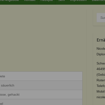
Such
Ernä
Nicol
Diplo
Schwa
4649
(Geb
Bete
Roten
, säuerlich
Tel
Mobi
sse, gehackt
nicol
el