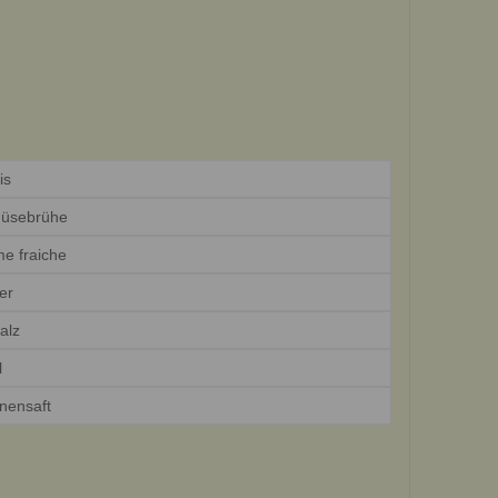
is
üsebrühe
e fraiche
er
alz
l
onensaft