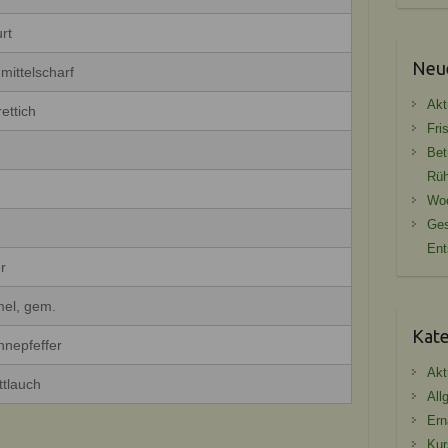
rt
Neue
 mittelscharf
Akt
ettich
Fri
Bet
Rüh
g
Woc
Ges
En
r
el, gem.
Kat
nepfeffer
Akt
ttlauch
All
Ern
Kur