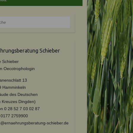
e
hrungsberatung Schieber
e Schieber
m Oecotrophologin
nenschlatt 13
9 Hamminkeln
äude des Deutschen
 Kreuzes Dingden)
efon 0 28 52 7 03 02 87
l 0177 2759900
e@ernaehrungsberatung-schieber.de