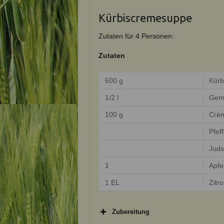
Kürbiscremesuppe
Zutaten für 4 Personen:
Zutaten
600 g
Kürb
1/2 l
Gem
100 g
Crèm
Pfeff
Jods
1
Apfe
1 EL
Zitr
Zubereitung