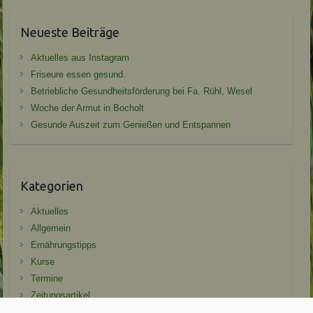
Neueste Beiträge
Aktuelles aus Instagram
Friseure essen gesund.
Betriebliche Gesundheitsförderung bei Fa. Rühl, Wesel
Woche der Armut in Bocholt
Gesunde Auszeit zum Genießen und Entspannen
Kategorien
Aktuelles
Allgemein
Ernährungstipps
Kurse
Termine
Zeitungsartikel