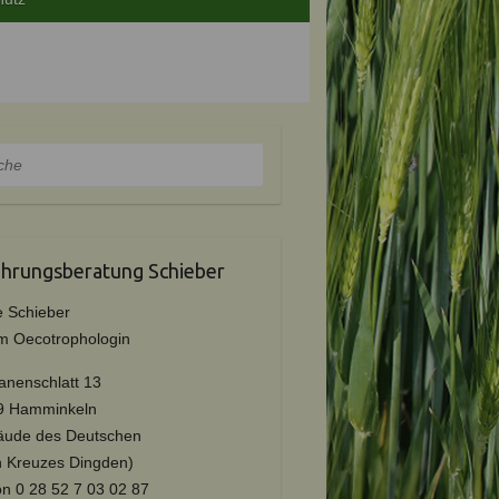
e
hrungsberatung Schieber
e Schieber
m Oecotrophologin
nenschlatt 13
9 Hamminkeln
äude des Deutschen
 Kreuzes Dingden)
efon 0 28 52 7 03 02 87