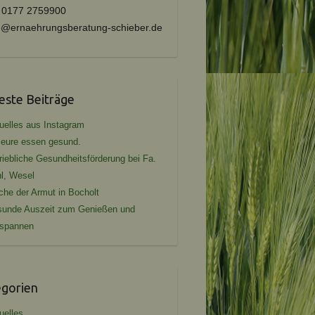
l 0177 2759900
e@ernaehrungsberatung-schieber.de
ste Beiträge
uelles aus Instagram
seure essen gesund.
riebliche Gesundheitsförderung bei Fa.
l, Wesel
he der Armut in Bocholt
unde Auszeit zum Genießen und
tspannen
egorien
uelles