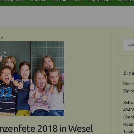
el
Such
Ernä
Nicol
Diplo
Schwa
4649
(Geb
Roten
Ranzenfete 2018 in Wesel
Tel